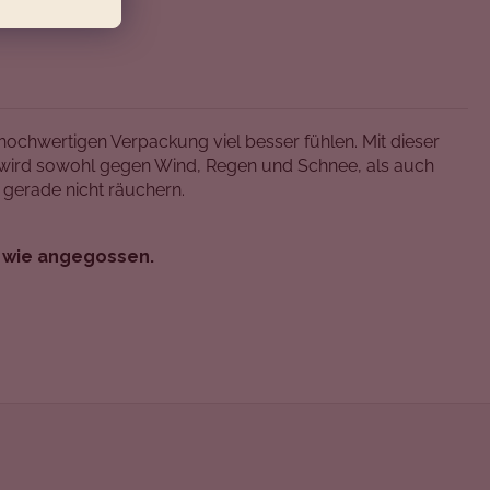
 hochwertigen Verpackung viel besser fühlen. Mit dieser
 wird sowohl gegen Wind, Regen und Schnee, als auch
gerade nicht räuchern.
'
wie angegossen.