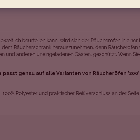
weit ich beurteilen kann, wird sich der Räucherofen in einer
le aus dem Räucherschrank herauszunehmen, denn Räucherofen
en und anderen uneingeladenen Gästen, geschützt, Wenn Sie 
passt genau auf alle Varianten von Räucheröfen '200
100% Polyester und praktischer Reißverschluss an der Seite