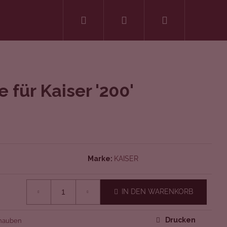
Suchen
Login
Warenkorb
für Kaiser '200'
Marke:
KAISER
IN DEN WARENKORB
Drucken
hauben