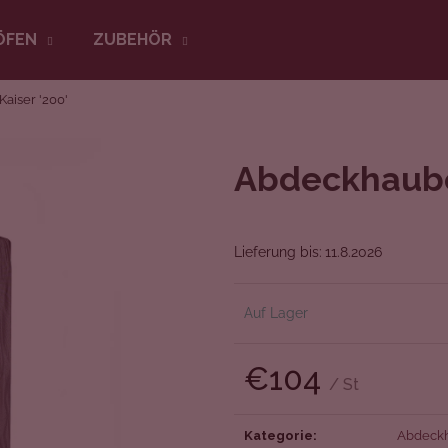
ÖFEN
ZUBEHÖR
aiser '200'
Was suchen Sie?
Abdeckhaube 
SUCHEN
Lieferung bis:
11.8.2026
Wir empfehlen
Auf Lager
€104
/ St
Verkaufspreis:
Kategorie
:
Abdeck