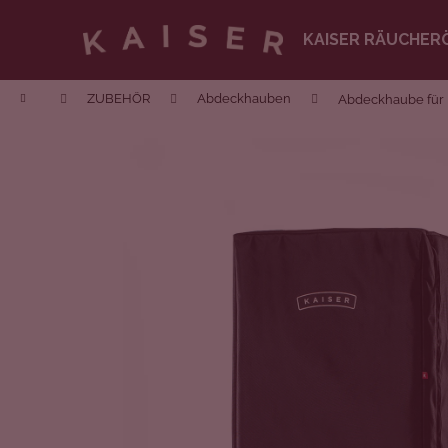
Zum
Inhalt
KAISER RÄUCHER
springen
Zurück
zum
Startseite
ZUBEHÖR
Abdeckhauben
Abdeckhaube für K
Einkaufen