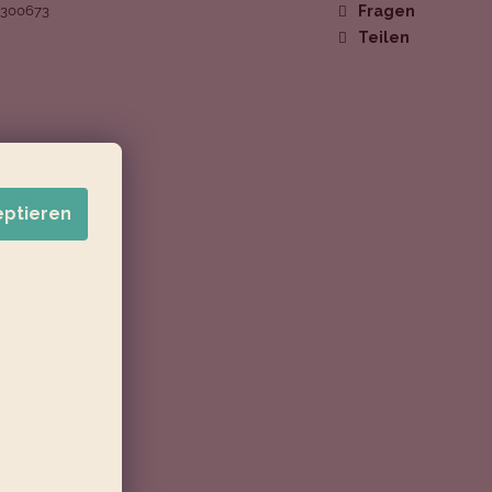
1300673
Fragen
Teilen
eptieren