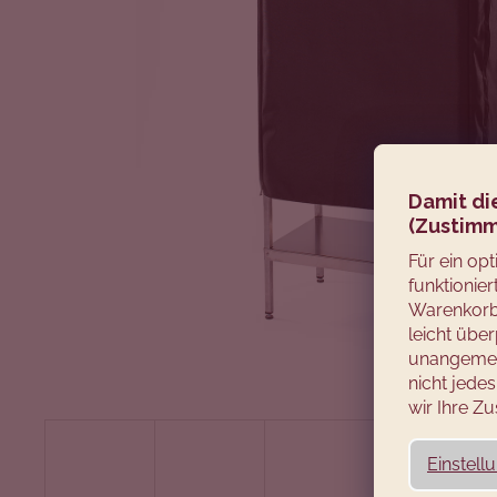
Damit di
(Zustimm
Für ein op
funktionie
Warenkorb 
leicht über
unangemes
nicht jed
wir Ihre 
Einstell