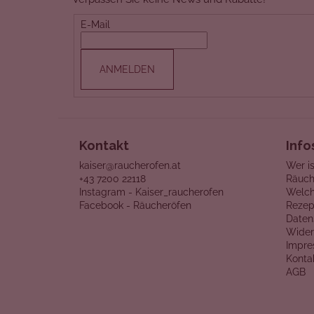
z
e
E-Mail
i
l
ANMELDEN
e
Kontakt
Info
kaiser@raucherofen.at
Wer is
+43 7200 22118
Räuch
Instagram - Kaiser_raucherofen
Welch
Facebook - Räucheröfen
Rezep
Daten
Wider
Impr
Konta
AGB