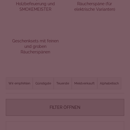
Holzbefeuerung und
Räucherspäne (für
SMOKEMEISTER
elektrische Varianten)
Geschenksets mit feinen
und groben
Räucherspänen
P
r
Wir empfehlen
Günstigste
Teuerste
Meistverkauft
Alphabetisch
o
d
u
FILTER ÖFFNEN
k
t
L
s