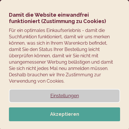
Zum
Suchen
Ware
M
Login
Inhalt
springen
Damit die Website einwandfrei
Zurück
Räucherholz,
funktioniert (Zustimmung zu Cookies)
zum
W
Für ein optimales Einkaufserlebnis - damit die
Räuchermehl und
Suchfunktion funktioniert, damit wir uns merken
a
Räucherspäne (fein,
können, was sich in Ihrem Warenkorb befindet,
s
damit Sie den Status Ihrer Bestellung leicht
grob)
s
überprüfen können, damit wir Sie nicht mit
u
unangemessener Werbung belästigen und damit
c
Sie sich nicht jedes Mal neu anmelden müssen.
Unser Räuchermehl und Räucherspäne
werden
Deshalb brauchen wir Ihre Zustimmung zur
h
speziell zum Räuchern von entrindetem Qualitätsholz
Verwendung von Cookies.
e
hergestellt, ohne Staub, Fäulnis, Schimmel und
anderen Schadstoffen, welche das Räuchern negativ
n
beeinflussen könnten.
Einstellungen
S
Alle unsere angebotenen
Hölzer für Räuchern
i
werden regelmäßig getestet, getrocknet auf die
e
Akzeptieren
vorgeschriebenen Werte und enthalten nur
100%
?
gesundes Holz.