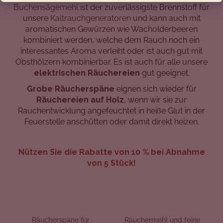
Buchensägemehl
ist der zuverlässigste Brennstoff für
unsere
Kaltrauchgeneratoren
und kann auch mit
aromatischen Gewürzen wie Wacholderbeeren
SUCHEN
kombiniert werden, welche dem Rauch noch ein
interessantes Aroma verleiht oder ist auch gut mit
Obsthölzern kombinierbar. Es ist auch für alle unsere
elektrischen Räuchereien
gut geeignet.
W
Grobe Räucherspäne
eignen sich wieder für
i
Räuchereien auf Holz
,
wenn wir sie zur
r
Rauchentwicklung angefeuchtet in heiße Glut in der
e
Feuerstelle anschütten oder damit direkt heizen.
m
p
f
Nützen Sie die Rabatte von 10 % bei Abnahme
e
von 5 Stück!
h
l
e
n
Räucherspäne für
Räuchermehl und feine