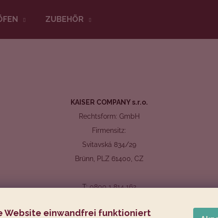
ÖFEN
ZUBEHÖR
Was suchen Sie?
SUCHEN
KAISER COMPANY s.r.o.
Rechtsform: GmbH
Firmensitz:
Wir empfehlen
Svitavská 834/29
Brünn, PLZ 61400, CZ
T:
0800 1 814 162
E-Mail:
kaiser@raucherofen.at
e Website einwandfrei funktioniert