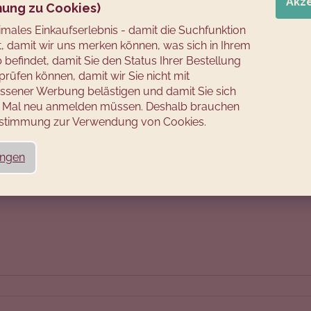
Akz
ung zu Cookies)
Geschäftsführer: Kamil Kaiser
timales Einkaufserlebnis - damit die Suchfunktion
UID-Nr. DE329149999
rt, damit wir uns merken können, was sich in Ihrem
Handelsregister: FA Chemnitz-Süd, 09097 Chemnitz
befindet, damit Sie den Status Ihrer Bestellung
prüfen können, damit wir Sie nicht mit
UID Nr (für Tschechien).: CZ45805105
sener Werbung belästigen und damit Sie sich
Handelsregister: Kreisgericht Brno, Abteil C, Einlage
98747
es Mal neu anmelden müssen. Deshalb brauchen
Zustimmung zur Verwendung von Cookies.
ungen