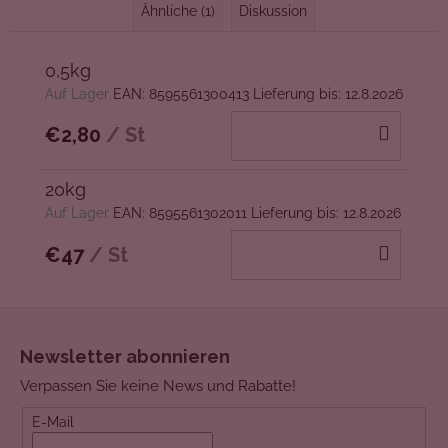
Ähnliche (1)
Diskussion
0,5kg
Auf Lager
EAN:
8595561300413
Lieferung bis:
12.8.2026
IN
€2,80
/ St
DEN
WAR
20kg
Auf Lager
EAN:
8595561302011
Lieferung bis:
12.8.2026
IN
€47
/ St
DEN
WAR
F
u
Newsletter abonnieren
ß
Verpassen Sie keine News und Rabatte!
z
e
E-Mail