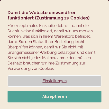
Zum
Suchen
Ware
M
Login
Inhalt
springen
Damit die Website einwandfrei
Zurück
funktioniert (Zustimmung zu Cookies)
zum
W
Für ein optimales Einkaufserlebnis - damit die
Suchfunktion funktioniert, damit wir uns merken
a
können, was sich in Ihrem Warenkorb befindet,
s
damit Sie den Status Ihrer Bestellung leicht
s
überprüfen können, damit wir Sie nicht mit
u
unangemessener Werbung belästigen und damit
c
Sie sich nicht jedes Mal neu anmelden müssen.
Deshalb brauchen wir Ihre Zustimmung zur
h
Verwendung von Cookies.
e
n
Einstellungen
S
i
e
Akzeptieren
?