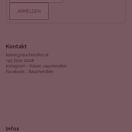
i
l
ANMELDEN
e
Kontakt
kaiser@raucherofen.at
+43 7200 22118
Instagram - Kaiser_raucherofen
Facebook - Räucheröfen
Infos