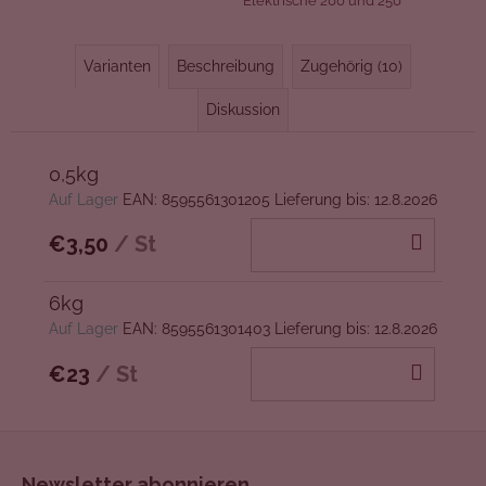
Elektrische 200 und 250
Varianten
Beschreibung
Zugehörig (10)
Diskussion
0,5kg
Auf Lager
EAN:
8595561301205
Lieferung bis:
12.8.2026
IN
€3,50
/ St
DEN
WAR
6kg
Auf Lager
EAN:
8595561301403
Lieferung bis:
12.8.2026
IN
€23
/ St
DEN
WAR
F
Newsletter abonnieren