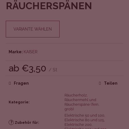
l
RÄUCHERSPÄNEN
e
n
VARIANTE WÄHLEN
Marke:
KAISER
ab
€3,50
/ St
Verkaufspreis:
Fragen
Teilen
Räucherholz,
Räuchermehl und
Kategorie
:
Räucherspäne (fein,
grob)
Elektrische 50 und 100
,
Elektrische 80 und 125
,
?
Zubehör für
:
Elektrische 200
,