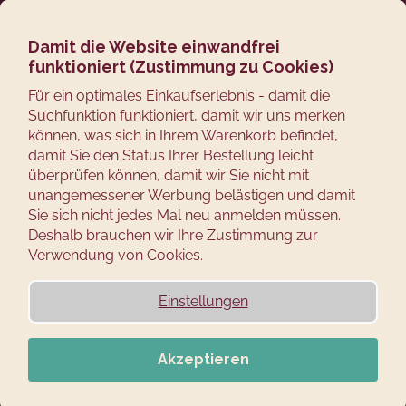
Zum
Suchen
Ware
M
Login
Inhalt
springen
Damit die Website einwandfrei
Zurück
AB 5 STÜCK -10%
funktioniert (Zustimmung zu Cookies)
zum
AB 10 STÜCK -20%
Für ein optimales Einkaufserlebnis - damit die
W
Suchfunktion funktioniert, damit wir uns merken
A
können, was sich in Ihrem Warenkorb befindet,
damit Sie den Status Ihrer Bestellung leicht
S
überprüfen können, damit wir Sie nicht mit
S
unangemessener Werbung belästigen und damit
Sie sich nicht jedes Mal neu anmelden müssen.
U
Deshalb brauchen wir Ihre Zustimmung zur
C
Verwendung von Cookies.
H
Einstellungen
E
N
Akzeptieren
S