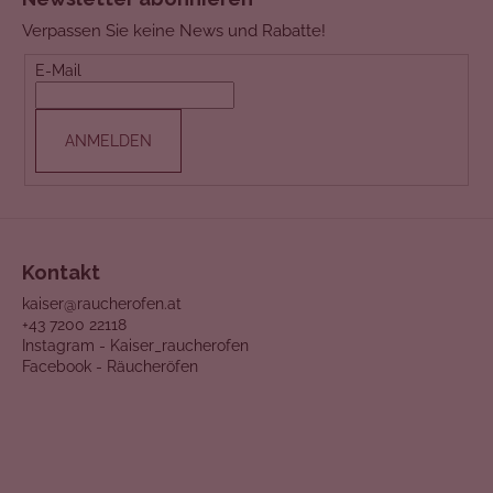
U
Verpassen Sie keine News und Rabatte!
SS
E-Mail
Z
E
ANMELDEN
I
L
E
Kontakt
kaiser@raucherofen.at
+43 7200 22118
Instagram - Kaiser_raucherofen
Facebook - Räucheröfen