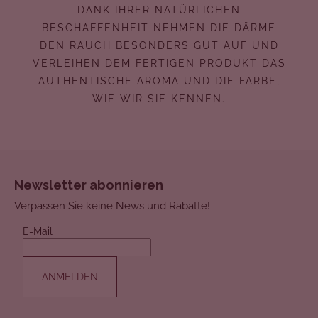
DANK IHRER NATÜRLICHEN
BESCHAFFENHEIT NEHMEN DIE DÄRME
DEN RAUCH BESONDERS GUT AUF UND
VERLEIHEN DEM FERTIGEN PRODUKT DAS
AUTHENTISCHE AROMA UND DIE FARBE,
WIE WIR SIE KENNEN.
F
u
Newsletter abonnieren
ß
Verpassen Sie keine News und Rabatte!
z
e
E-Mail
i
l
ANMELDEN
e