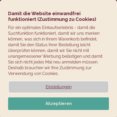
Zum
Suchen
Ware
M
Login
Inhalt
springen
Damit die Website einwandfrei
Zurück
funktioniert (Zustimmung zu Cookies)
zum
W
Für ein optimales Einkaufserlebnis - damit die
Suchfunktion funktioniert, damit wir uns merken
a
können, was sich in Ihrem Warenkorb befindet,
s
damit Sie den Status Ihrer Bestellung leicht
s
überprüfen können, damit wir Sie nicht mit
u
unangemessener Werbung belästigen und damit
c
Sie sich nicht jedes Mal neu anmelden müssen.
Deshalb brauchen wir Ihre Zustimmung zur
h
Verwendung von Cookies.
e
n
Einstellungen
S
i
e
Akzeptieren
?