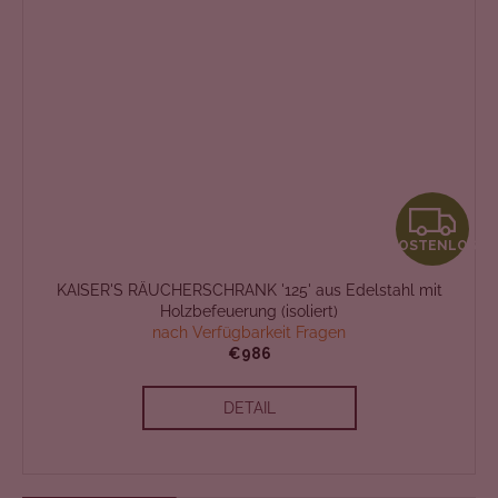
K
KOSTENLOS
O
KAISER'S RÄUCHERSCHRANK '125' aus Edelstahl mit
S
Holzbefeuerung (isoliert)
nach Verfügbarkeit Fragen
T
€986
E
DETAIL
N