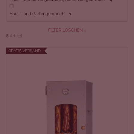
Haus - und Gartengebrauch
1
FILTER LÖSCHEN
8
Artikel
L
GRATIS VERSAND
i
s
t
e
d
e
r
P
r
o