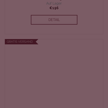
S
Auf Lager
€196
T
DETAIL
E
N
L
GRATIS VERSAND
O
S