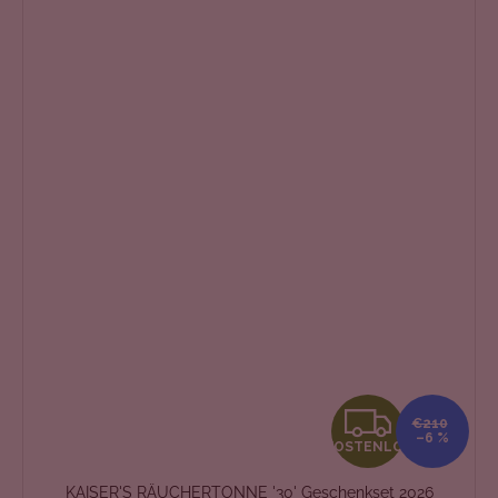
K
€210
–6 %
KOSTENLOS
O
KAISER'S RÄUCHERTONNE '30' Geschenkset 2026