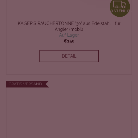
K
KOSTENLOS
O
KAISER'S RÄUCHERTONNE '30' aus Edelstahl - für
S
Angler (mobil)
Auf Lager
T
€150
E
DETAIL
N
L
GRATIS VERSAND
O
S