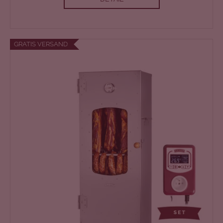
N
L
GRATIS VERSAND
O
S