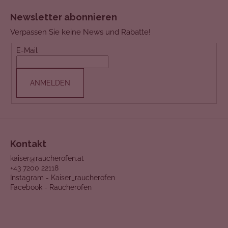
S
u
u
Newsletter abonnieren
e
ß
r
Verpassen Sie keine News und Rabatte!
z
e
e
E-Mail
l
i
e
l
m
ANMELDEN
e
e
n
t
e
d
Kontakt
e
r
kaiser@raucherofen.at
L
+43 7200 22118
i
Instagram - Kaiser_raucherofen
Facebook - Räucheröfen
s
t
e