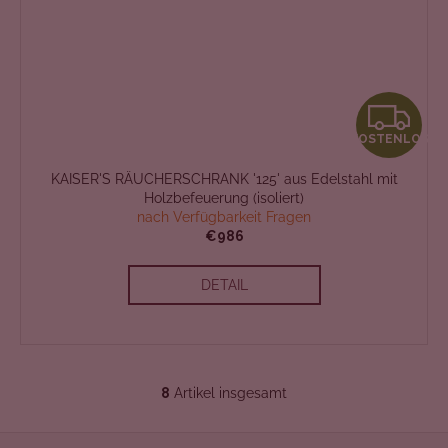
K
KOSTENLOS
O
KAISER'S RÄUCHERSCHRANK '125' aus Edelstahl mit
S
Holzbefeuerung (isoliert)
nach Verfügbarkeit Fragen
T
€986
E
DETAIL
N
L
8
Artikel insgesamt
O
S
t
F
e