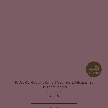
K
KOSTENLOS
O
KAISER'S RÄUCHEROFEN '100' aus Edelstahl mit
S
Holzbefeuerung
Auf Lager
T
€460