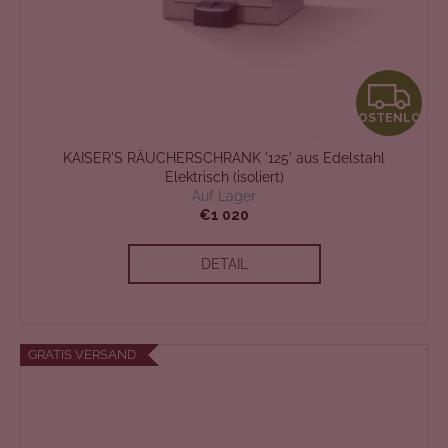
K
KOSTENLOS
O
KAISER'S RÄUCHERSCHRANK '125' aus Edelstahl
S
Elektrisch (isoliert)
Auf Lager
T
€1 020
E
DETAIL
N
L
GRATIS VERSAND
O
S