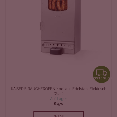
d
u
k
t
e
K
KOSTENLOS
O
KAISER'S RÄUCHEROFEN '100' aus Edelstahl Elektrisch
S
(Glas)
Auf Lager
T
€470
E
DETAIL