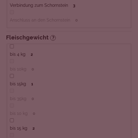
Verbindung zum Schornstein
3
Anschluss an den Schornstein
0
Fleischgewicht
?
bis 4 kg
2
bis 10kg
0
bis 15kg
1
bis 35kg
0
bis 10 kg
0
bis 15 kg
2