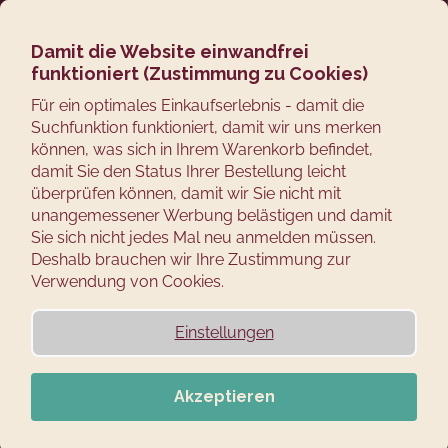
Zum
Suchen
Ware
M
Login
Inhalt
springen
Damit die Website einwandfrei
Zurück
Kaiser Räucherofen für
funktioniert (Zustimmung zu Cookies)
zum
W
Für ein optimales Einkaufserlebnis - damit die
Angler
Suchfunktion funktioniert, damit wir uns merken
a
können, was sich in Ihrem Warenkorb befindet,
s
Räucherschränke für Angler
sind platzsparend
damit Sie den Status Ihrer Bestellung leicht
s
(zusammenklappbar), leicht und mit einem Griff zum
überprüfen können, damit wir Sie nicht mit
u
Tragen versehen. Sie können in der Räuchertonne leicht
unangemessener Werbung belästigen und damit
c
gleich am Wasser räuchern, es reicht mithilfe Kleinholz
Sie sich nicht jedes Mal neu anmelden müssen.
ein Feuer zu entzünden, vergessen Sie nicht, eine Tüte
Deshalb brauchen wir Ihre Zustimmung zur
h
Qualitätssägemehl oder Späne für die
Verwendung von Cookies.
e
Raucherzeugung einzupacken.
n
Einstellungen
S
i
e
Akzeptieren
?
Smokemeister®
Elektrische Räucheröfen