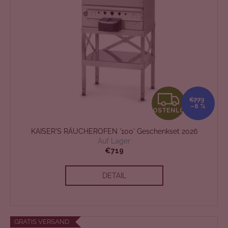
K
€773
–6 %
KOSTENLOS
O
KAISER'S RÄUCHEROFEN '100' Geschenkset 2026
S
Auf Lager
€719
T
DETAIL
E
N
L
GRATIS VERSAND