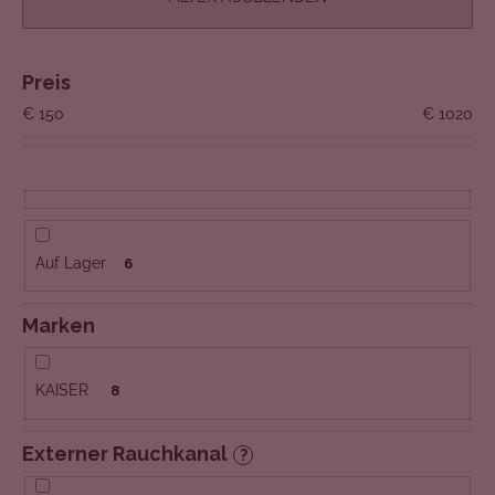
k
t
s
Preis
o
€
150
€
1020
r
t
i
e
r
Auf Lager
6
u
n
Marken
g
KAISER
8
Externer Rauchkanal
?