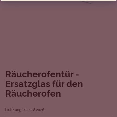
SUCHEN
W
i
r
e
m
p
Räucherofentür -
f
Ersatzglas für den
e
h
Räucherofen
l
e
n
Lieferung bis:
12.8.2026