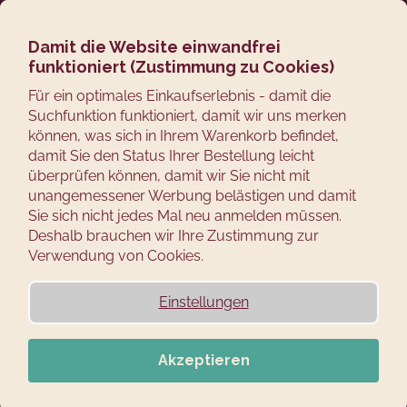
Zum
Suchen
Ware
M
Login
Inhalt
springen
Damit die Website einwandfrei
Zurück
funktioniert (Zustimmung zu Cookies)
zum
W
Für ein optimales Einkaufserlebnis - damit die
Suchfunktion funktioniert, damit wir uns merken
a
können, was sich in Ihrem Warenkorb befindet,
s
damit Sie den Status Ihrer Bestellung leicht
s
überprüfen können, damit wir Sie nicht mit
u
unangemessener Werbung belästigen und damit
c
Sie sich nicht jedes Mal neu anmelden müssen.
Deshalb brauchen wir Ihre Zustimmung zur
h
Verwendung von Cookies.
e
n
Einstellungen
S
i
e
Akzeptieren
?