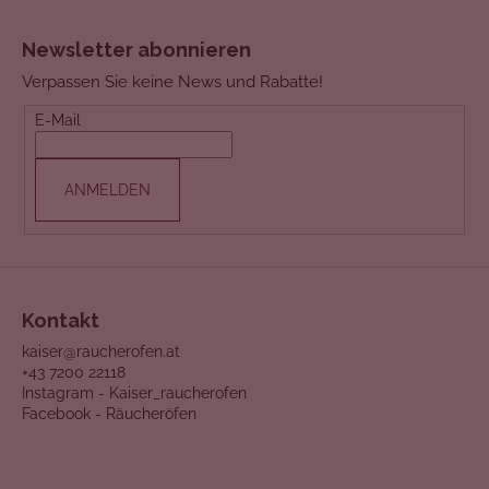
F
u
Newsletter abonnieren
ß
Verpassen Sie keine News und Rabatte!
z
e
E-Mail
i
l
ANMELDEN
e
Kontakt
kaiser@raucherofen.at
+43 7200 22118
Instagram - Kaiser_raucherofen
Facebook - Räucheröfen