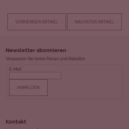
VORHERIGER ARTIKEL
NÄCHSTER ARTIKEL
F
u
Newsletter abonnieren
ß
Verpassen Sie keine News und Rabatte!
z
e
E-Mail
i
l
ANMELDEN
e
Kontakt