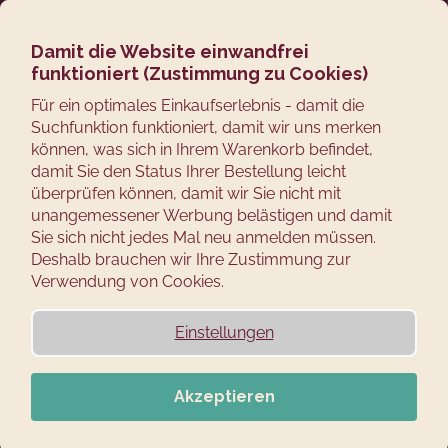
Zum
Suchen
Ware
M
Login
Inhalt
springen
Damit die Website einwandfrei
Zurück
funktioniert (Zustimmung zu Cookies)
zum
GERÄUCHERTE
W
Für ein optimales Einkaufserlebnis - damit die
BÄRLAUCHBUTTER
Suchfunktion funktioniert, damit wir uns merken
a
können, was sich in Ihrem Warenkorb befindet,
s
damit Sie den Status Ihrer Bestellung leicht
s
überprüfen können, damit wir Sie nicht mit
u
unangemessener Werbung belästigen und damit
c
Sie sich nicht jedes Mal neu anmelden müssen.
Deshalb brauchen wir Ihre Zustimmung zur
EIN
h
Verwendung von Cookies.
FRÜHLINGSSCHMANKERL
e
MIT FEINEM RAUCH
n
Einstellungen
UND WALDAROMA
S
i
e
MANCHE REZEPTE
Akzeptieren
?
KLINGEN ZU SCHLICHT,
UM WAHR ZU SEIN.