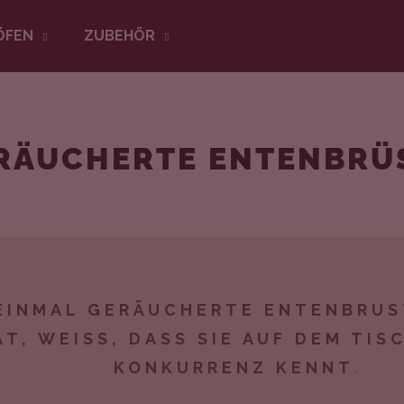
ÖFEN
ZUBEHÖR
Was suchen Sie?
RÄUCHERTE ENTENBRÜ
SUCHEN
Wir empfehlen
EINMAL GERÄUCHERTE ENTENBRUS
AT, WEISS, DASS SIE AUF DEM TISCH
ONKURRENZ KENNT
.