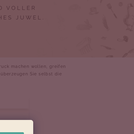
ND VOLLER
HES JUWEL.
ruck machen wollen, greifen
 überzeugen Sie selbst die