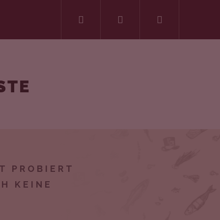
Suchen
Login
Warenkorb
STE
T PROBIERT
 KEINE K