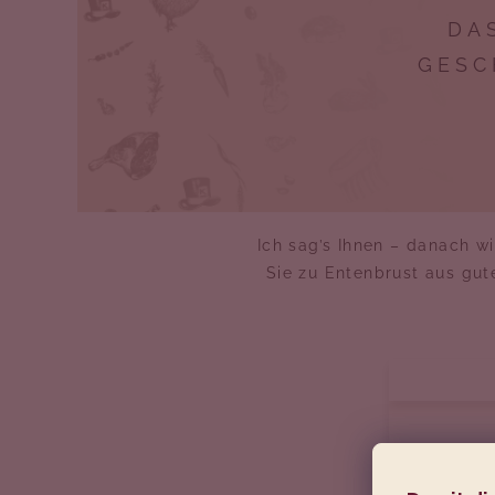
DA
GESC
Ich sag’s Ihnen – danach w
Sie zu Entenbrust aus gut