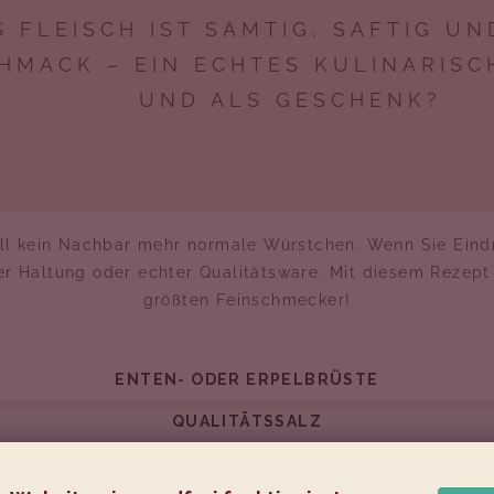
S FLEISCH IST SAMTIG, SAFTIG U
HMACK – EIN ECHTES KULINARISC
UND ALS GESCHENK?
ill kein Nachbar mehr normale Würstchen. Wenn Sie Eind
er Haltung oder echter Qualitätsware. Mit diesem Rezept
größten Feinschmecker!
ENTEN- ODER ERPELBRÜSTE
QUALITÄTSSALZ
FÜNF-GEWÜRZE-MISCHUNG