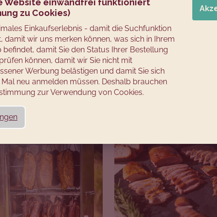
e Website einwandfrei funktioniert
FRISCH GEMAHLENER PFEFFER
Akz
ung zu Cookies)
timales Einkaufserlebnis - damit die Suchfunktion
ZUBEREITUNG
rt, damit wir uns merken können, was sich in Ihrem
befindet, damit Sie den Status Ihrer Bestellung
prüfen können, damit wir Sie nicht mit
sener Werbung belästigen und damit Sie sich
rüste von restlichen Federn. Im Gegensatz zu Hühnerhaut
es Mal neu anmelden müssen. Deshalb brauchen
n – also gut putzen. Entfernen SIe auch Sehnen und Häu
Zustimmung zur Verwendung von Cookies.
ungen