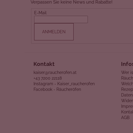
Verpassen Sie keine News und Rabatte!
z
e
E-Mail
i
l
ANMELDEN
e
Kontakt
Info
kaiser@raucherofen.at
Wer is
+43 7200 22118
Räuch
Instagram - Kaiser_raucherofen
Welch
Facebook - Räucheröfen
Rezep
Daten
Wider
Impr
Konta
AGB