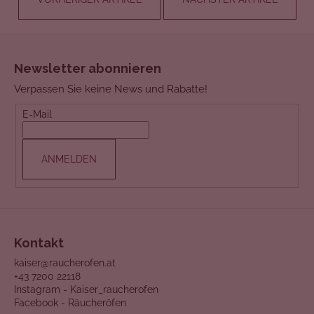
F
u
Newsletter abonnieren
ß
Verpassen Sie keine News und Rabatte!
z
e
E-Mail
i
l
ANMELDEN
e
Kontakt
kaiser@raucherofen.at
+43 7200 22118
Instagram - Kaiser_raucherofen
Facebook - Räucheröfen