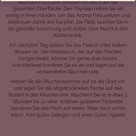
filetfreien Fisch und verteilen ihn leicht auf der
gesamten Oberfläche. Den Thymian reiben Sie ein
wenig in Ihren Händen, um das Aroma freizusetzen und
bestreuen damit den Karpfen. Die Filets tauchen Sie in
SUCHEN
die gekühlte Salzlösung und stellen über Nacht in den
Kühlschrank.
Am nächsten Tag spülen Sie das Fleisch unter kaltem
W
Wasser ab. Den Knoblauch, der auf den Fischen
i
hängen bleibt, können Sie gerne dran lassen.
r
Anschließend trocknen Sie es ab und legen auf die
e
vorbereiteten Räucherroste.
m
Heizen Sie die Räucherkammer auf 70-80 Grad vor
p
und legen Sie die abgetrockneten Fische auf den
f
Rosten in den Räucherofen. Räuchern Sie es in etwa 3
e
Stunden bis zu einer schönen goldenen Farbnote.
h
Servieren Sie den Fisch auf einem Teller noch schön
l
warm. Also gutes Gelingen und einen Guten Appetit.
e
n