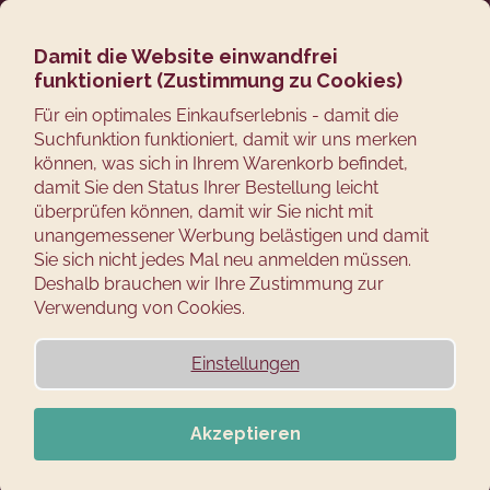
Zum
Suchen
Ware
M
Login
Inhalt
springen
Damit die Website einwandfrei
Zurück
PULIERTER KARPFEN
funktioniert (Zustimmung zu Cookies)
zum
W
Für ein optimales Einkaufserlebnis - damit die
GERÄUCHERT
Suchfunktion funktioniert, damit wir uns merken
a
können, was sich in Ihrem Warenkorb befindet,
s
Seid gegrüßt meine adeligen Gäste! Bevor Sie einen
damit Sie den Status Ihrer Bestellung leicht
s
geangelten Karpfen zubereiten werden, dann
überprüfen können, damit wir Sie nicht mit
u
überlegen Sie sich genau, wie Sie ihn gerne essen
unangemessener Werbung belästigen und damit
c
möchten. Ich habe für Sie ein sicheres Rezept, das
Sie sich nicht jedes Mal neu anmelden müssen.
Ihnen bestimmt gelingen und schmecken wird.
Deshalb brauchen wir Ihre Zustimmung zur
h
Verwendung von Cookies.
e
Sie benötigen ca. 600 g gekühlte Karpfenfilets
(idealerweise ohne Greten), 150 – 200 g Meersalz, 6
n
Einstellungen
Knoblauchzehen und frischen Thymian.
S
i
Das Salz lösen Sie in drei Liter Wasser auf. Wenn Sie
lieber salzigeren Fisch mögen, verwenden Sie 200 g für
e
Akzeptieren
die gleiche Wassermenge. Drücken Sie die
?
Knoblauchzehen auf den sauberen, ohne Schuppen,