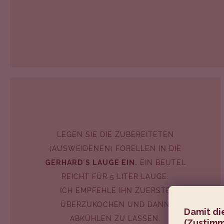
LEGEN SIE DIE ZUBEREITETEN
(AUSWEIDENEN) FORELLEN IN DIE
GERHARD´S LAUGE EIN.
EIN BEUTEL
REICHT FÜR 5 LITER LAUGE.
ICH EMPFEHLE IHN ZUERSTE
ÜBERZUKOCHEN UND DANN
Damit di
ABKÜHLEN ZU LASSEN.
(Zustimm