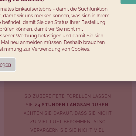
timales Einkaufserlebnis - damit die Suchfunktion
rt, damit wir uns merken können, was sich in Ihrem
befindet, damit Sie den Status Ihrer Bestellung
prüfen können, damit wir Sie nicht mit
sener Werbung belästigen und damit Sie sich
es Mal neu anmelden müssen. Deshalb brauchen
Zustimmung zur Verwendung von Cookies.
ungen
PÖKELZEIT
SO ZUBEREITETE FORELLEN LASSEN
SIE
24 STUNDEN LANGSAM RUHEN.
ACHTEN SIE DARAUF, DASS SIE NICHT
ZU VIEL LUFT BEKOMMEN. ALSO
VERÄRGERN SIE SIE NICHT VIEL,