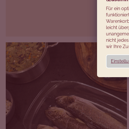
Für ein op
funktionie
Warenkorb 
leicht über
unangemes
nicht jed
wir Ihre 
Einstell