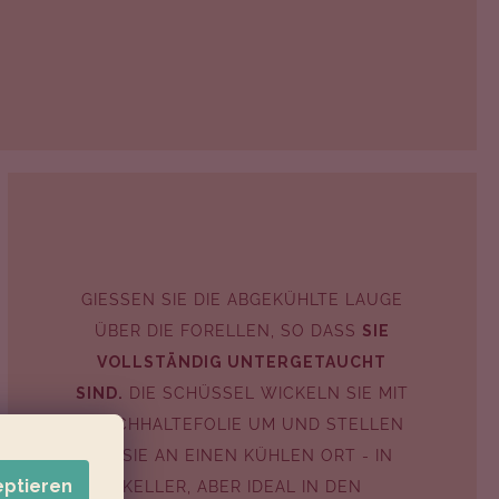
GIESSEN SIE DIE ABGEKÜHLTE LAUGE
ÜBER DIE FORELLEN, SO DASS
SIE
VOLLSTÄNDIG UNTERGETAUCHT
SIND.
DIE SCHÜSSEL WICKELN SIE MIT
FRISCHHALTEFOLIE UM UND STELLEN
SIE SIE AN EINEN KÜHLEN ORT - IN
eptieren
KELLER, ABER IDEAL IN DEN