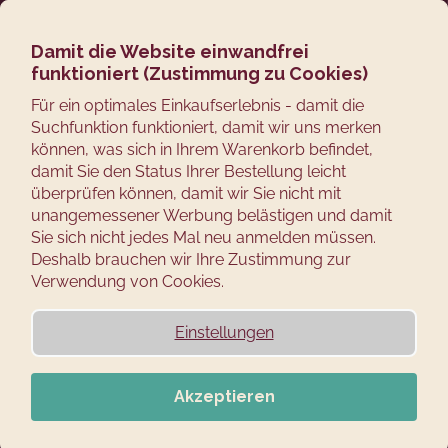
Zum
Suchen
Ware
M
Login
Inhalt
springen
Damit die Website einwandfrei
Zurück
NEUHEIT
funktioniert (Zustimmung zu Cookies)
zum
AB 5 STÜCK -10%
W
Für ein optimales Einkaufserlebnis - damit die
AB 10 STÜCK -20%
Suchfunktion funktioniert, damit wir uns merken
A
können, was sich in Ihrem Warenkorb befindet,
damit Sie den Status Ihrer Bestellung leicht
S
überprüfen können, damit wir Sie nicht mit
unangemessener Werbung belästigen und damit
S
Sie sich nicht jedes Mal neu anmelden müssen.
Deshalb brauchen wir Ihre Zustimmung zur
U
Verwendung von Cookies.
C
Einstellungen
H
Akzeptieren
E