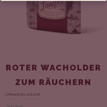
N
S
I
E
?
SUCHEN
ROTER WACHOLDER
ZUM RÄUCHERN
W
I
Lieferung bis:
11.8.2026
R
Auf Lager