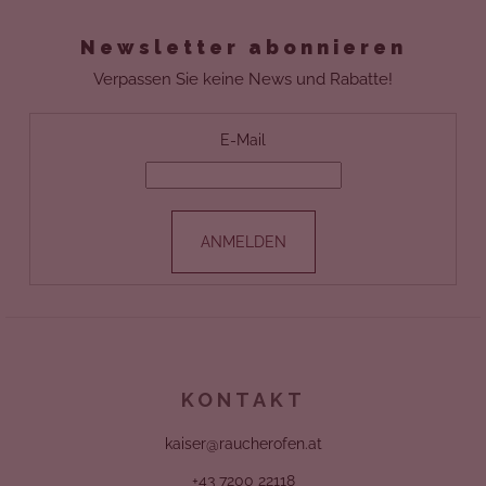
U
Newsletter abonnieren
SS
Verpassen Sie keine News und Rabatte!
Z
E-Mail
E
I
ANMELDEN
L
E
KONTAKT
kaiser@raucherofen.at
+43 7200 22118