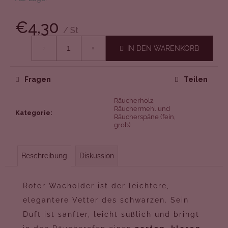
E
€4,30
M
/ St
Verkaufspreis:
P
IN DEN WARENKORB
F
E
Fragen
Teilen
H
Räucherholz,
Räuchermehl und
Kategorie
:
L
Räucherspäne (fein,
grob)
E
N
Beschreibung
Diskussion
Roter Wacholder ist der leichtere,
elegantere Vetter des schwarzen. Sein
Duft ist sanfter, leicht süßlich und bringt