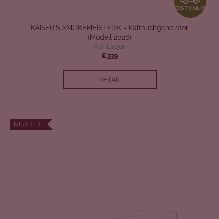
KOSTENLOS
O
KAISER'S SMOKEMEISTER® - Kaltauchgenerator
S
(Modell 2026)
Auf Lager
T
€339
E
DETAIL
N
L
NEUHEIT
O
S