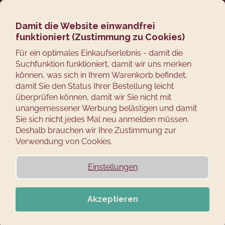
Zum
Suchen
Ware
M
Login
Inhalt
springen
Damit die Website einwandfrei
Zurück
Zubehör für
funktioniert (Zustimmung zu Cookies)
zum
W
Für ein optimales Einkaufserlebnis - damit die
Räucherofen '80'
Suchfunktion funktioniert, damit wir uns merken
a
können, was sich in Ihrem Warenkorb befindet,
s
P
damit Sie den Status Ihrer Bestellung leicht
s
r
überprüfen können, damit wir Sie nicht mit
Wir empfehlen
Günstigste
Teuerste
Meistverkauft
Alphabetisch
u
unangemessener Werbung belästigen und damit
o
c
Sie sich nicht jedes Mal neu anmelden müssen.
d
Deshalb brauchen wir Ihre Zustimmung zur
h
u
FILTER ÖFFNEN
Verwendung von Cookies.
e
k
n
t
L
Einstellungen
GRATIS VERSAND
S
s
i
i
o
s
e
Akzeptieren
r
t
?
t
e