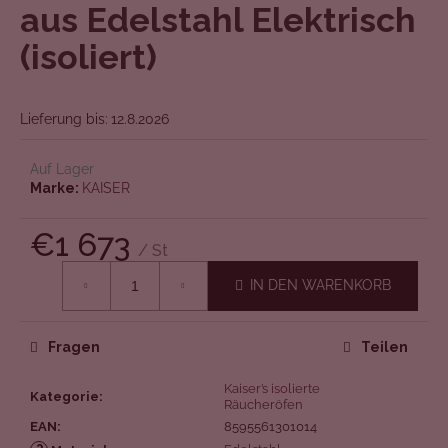
L
aus Edelstahl Elektrisch
O
(isoliert)
S
Lieferung bis:
12.8.2026
Auf Lager
Marke:
KAISER
€1 673
/ St
Verkaufspreis:
IN DEN WARENKORB
Fragen
Teilen
Kaiser’s isolierte
Kategorie
:
Räucheröfen
EAN
:
8595561301014