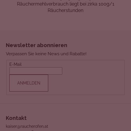
Räuchermehlverbrauch liegt bei zirka 100g/1
Räucherstunden
F
u
Newsletter abonnieren
ß
Verpassen Sie keine News und Rabatte!
z
e
E-Mail
i
l
ANMELDEN
e
Kontakt
kaiser@raucherofen.at