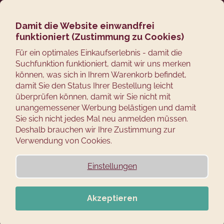
Zum
Suchen
Ware
M
Login
Inhalt
springen
Damit die Website einwandfrei
Zurück
funktioniert (Zustimmung zu Cookies)
zum
W
Für ein optimales Einkaufserlebnis - damit die
Suchfunktion funktioniert, damit wir uns merken
a
können, was sich in Ihrem Warenkorb befindet,
s
damit Sie den Status Ihrer Bestellung leicht
s
überprüfen können, damit wir Sie nicht mit
u
unangemessener Werbung belästigen und damit
c
Sie sich nicht jedes Mal neu anmelden müssen.
Deshalb brauchen wir Ihre Zustimmung zur
h
Verwendung von Cookies.
e
n
Einstellungen
S
i
e
Akzeptieren
?