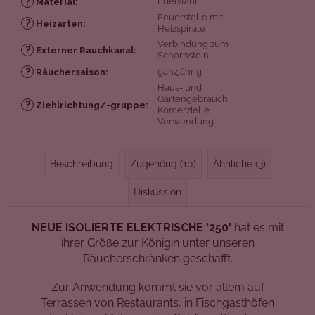
?
Edelstahl
Material
:
Feuerstelle mit
?
Heizarten
:
Heizspirale
Verbindung zum
?
Externer Rauchkanal
:
Schornstein
?
ganzjährig
Räuchersaison
:
Haus- und
Gartengebrauch
,
?
Ziehlrichtung/-gruppe
:
Komerzielle
Verwendung
Beschreibung
Zugehörig (10)
Ähnliche (3)
Diskussion
NEUE ISOLIERTE ELEKTRISCHE '250'
hat es mit
ihrer Größe zur Königin unter unseren
Räucherschränken geschafft.
Zur Anwendung kommt sie vor allem auf
Terrassen von Restaurants, in Fischgasthöfen